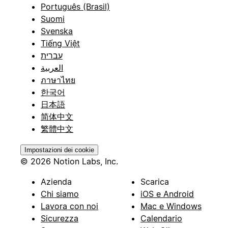
Português (Brasil)
Suomi
Svenska
Tiếng Việt
עברית
العربية
ภาษาไทย
한국어
日本語
简体中文
繁體中文
Impostazioni dei cookie
© 2026 Notion Labs, Inc.
Azienda
Scarica
Chi siamo
iOS e Android
Lavora con noi
Mac e Windows
Sicurezza
Calendario