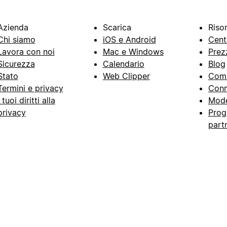
Azienda
Scarica
Riso
Chi siamo
iOS e Android
Cent
Lavora con noi
Mac e Windows
Prez
Sicurezza
Calendario
Blog
Stato
Web Clipper
Com
Termini e privacy
Conn
I tuoi diritti alla
Mode
privacy
Prog
part