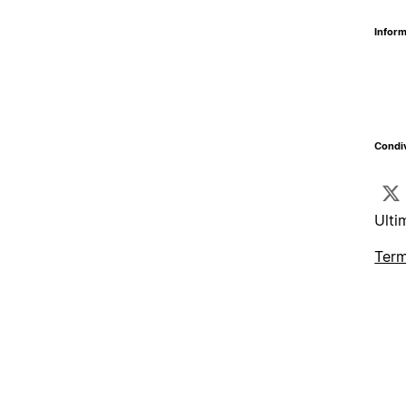
Inform
Condiv
Ulti
Term