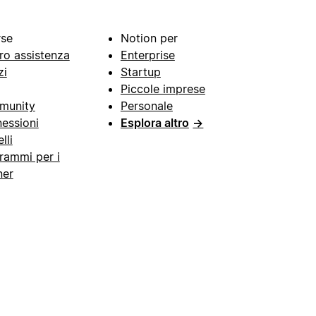
rse
Notion per
ro assistenza
Enterprise
zi
Startup
Piccole imprese
munity
Personale
essioni
Esplora altro
→
lli
rammi per i
ner