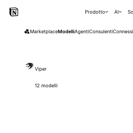
Prodotto
AI
So
Marketplace
Modelli
Agenti
Consulenti
Connessi
Viper
12 modelli