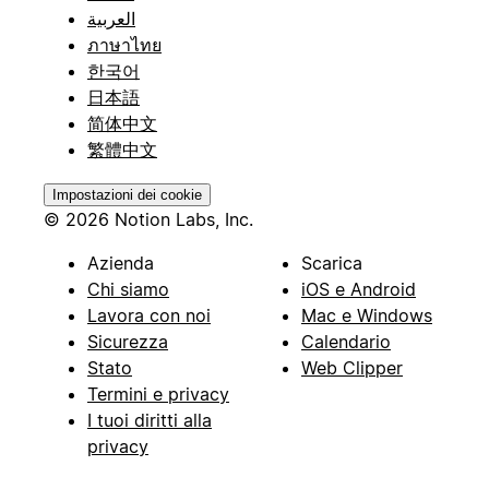
العربية
ภาษาไทย
한국어
日本語
简体中文
繁體中文
Impostazioni dei cookie
© 2026 Notion Labs, Inc.
Azienda
Scarica
Chi siamo
iOS e Android
Lavora con noi
Mac e Windows
Sicurezza
Calendario
Stato
Web Clipper
Termini e privacy
I tuoi diritti alla
privacy