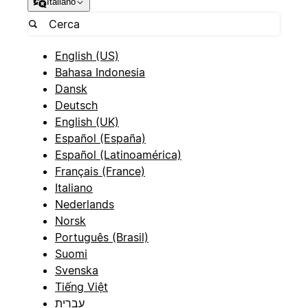
Italiano
English (US)
Bahasa Indonesia
Dansk
Deutsch
English (UK)
Español (España)
Español (Latinoamérica)
Français (France)
Italiano
Nederlands
Norsk
Português (Brasil)
Suomi
Svenska
Tiếng Việt
עברית