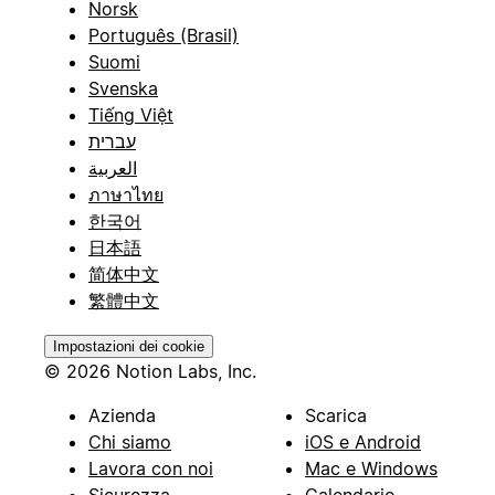
Norsk
Português (Brasil)
Suomi
Svenska
Tiếng Việt
עברית
العربية
ภาษาไทย
한국어
日本語
简体中文
繁體中文
Impostazioni dei cookie
© 2026 Notion Labs, Inc.
Azienda
Scarica
Chi siamo
iOS e Android
Lavora con noi
Mac e Windows
Sicurezza
Calendario