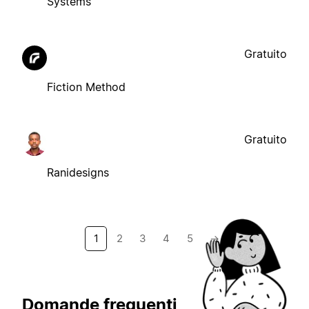
Systems
Gratuito
Fiction Method
Gratuito
Ranidesigns
1
2
3
4
5
→
Domande frequenti