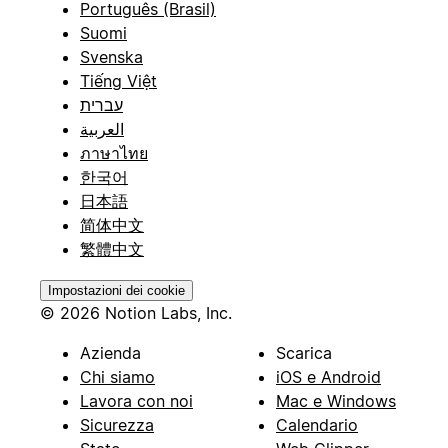
Português (Brasil)
Suomi
Svenska
Tiếng Việt
עברית
العربية
ภาษาไทย
한국어
日本語
简体中文
繁體中文
Impostazioni dei cookie
© 2026 Notion Labs, Inc.
Azienda
Scarica
Chi siamo
iOS e Android
Lavora con noi
Mac e Windows
Sicurezza
Calendario