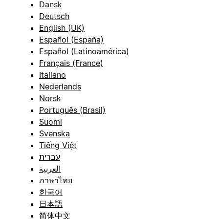
Dansk
Deutsch
English (UK)
Español (España)
Español (Latinoamérica)
Français (France)
Italiano
Nederlands
Norsk
Português (Brasil)
Suomi
Svenska
Tiếng Việt
עברית
العربية
ภาษาไทย
한국어
日本語
简体中文