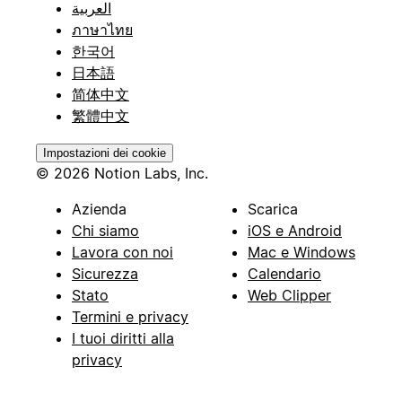
العربية
ภาษาไทย
한국어
日本語
简体中文
繁體中文
Impostazioni dei cookie
© 2026 Notion Labs, Inc.
Azienda
Scarica
Chi siamo
iOS e Android
Lavora con noi
Mac e Windows
Sicurezza
Calendario
Stato
Web Clipper
Termini e privacy
I tuoi diritti alla
privacy