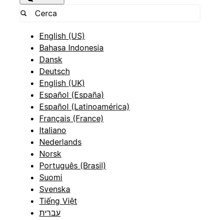
English (US)
Bahasa Indonesia
Dansk
Deutsch
English (UK)
Español (España)
Español (Latinoamérica)
Français (France)
Italiano
Nederlands
Norsk
Português (Brasil)
Suomi
Svenska
Tiếng Việt
עברית