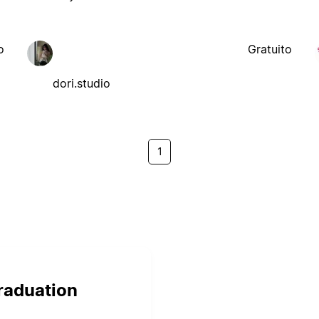
o
Gratuito
dori.studio
1
graduation