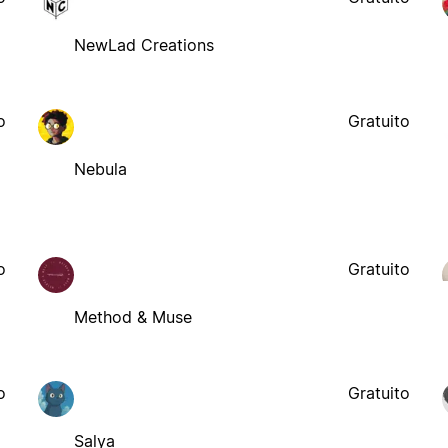
NewLad Creations
o
Gratuito
Nebula
o
Gratuito
Method & Muse
o
Gratuito
Salya