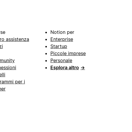
rse
Notion per
ro assistenza
Enterprise
zi
Startup
Piccole imprese
munity
Personale
essioni
Esplora altro
→
lli
rammi per i
ner