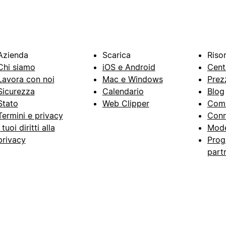
Azienda
Scarica
Riso
Chi siamo
iOS e Android
Cent
Lavora con noi
Mac e Windows
Prez
Sicurezza
Calendario
Blog
Stato
Web Clipper
Com
Termini e privacy
Conn
I tuoi diritti alla
Mode
privacy
Prog
part