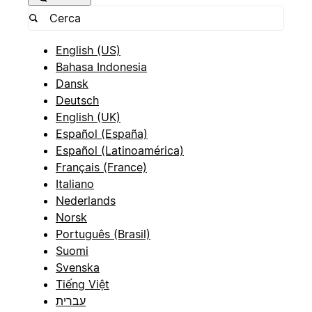
English (US)
Bahasa Indonesia
Dansk
Deutsch
English (UK)
Español (España)
Español (Latinoamérica)
Français (France)
Italiano
Nederlands
Norsk
Português (Brasil)
Suomi
Svenska
Tiếng Việt
עברית