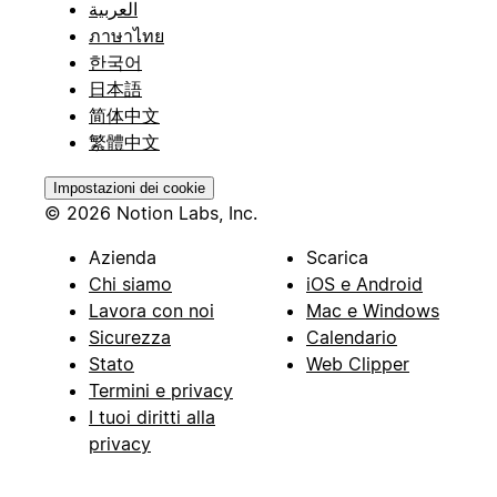
العربية
ภาษาไทย
한국어
日本語
简体中文
繁體中文
Impostazioni dei cookie
© 2026 Notion Labs, Inc.
Azienda
Scarica
Chi siamo
iOS e Android
Lavora con noi
Mac e Windows
Sicurezza
Calendario
Stato
Web Clipper
Termini e privacy
I tuoi diritti alla
privacy