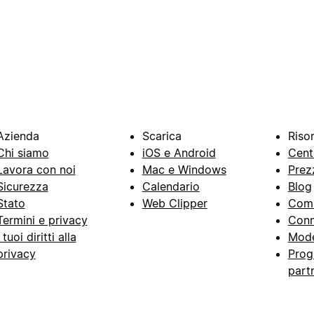
Azienda
Scarica
Riso
Chi siamo
iOS e Android
Cent
Lavora con noi
Mac e Windows
Prez
Sicurezza
Calendario
Blog
Stato
Web Clipper
Com
Termini e privacy
Conn
I tuoi diritti alla
Mode
privacy
Prog
part