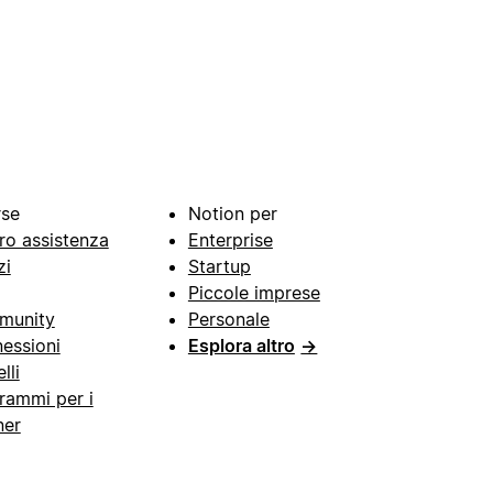
rse
Notion per
ro assistenza
Enterprise
zi
Startup
Piccole imprese
munity
Personale
essioni
Esplora altro
→
lli
rammi per i
ner