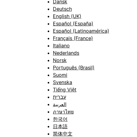
Dansk
Deutsch
English (UK)
Español (España)
Español (Latinoamérica)
Français (France)
Italiano
Nederlands
Norsk
Português (Brasil)
Suomi
Svenska
Tiếng Việt
עברית
العربية
ภาษาไทย
한국어
日本語
简体中文