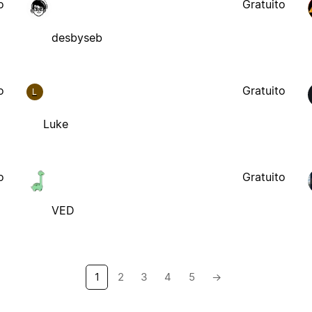
o
Gratuito
desbyseb
o
Gratuito
L
Luke
o
Gratuito
VED
1
2
3
4
5
→