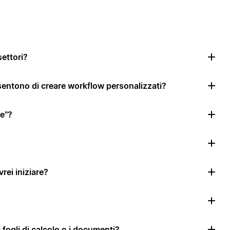
settori?
nsentono di creare workflow personalizzati?
le"?
rei iniziare?
i fogli di calcolo o i documenti?