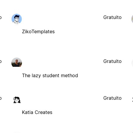
o
Gratuito
ZikoTemplates
o
Gratuito
The lazy student method
o
Gratuito
Katia Creates