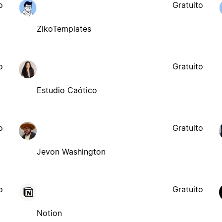
o
Gratuito
ZikoTemplates
o
Gratuito
Estudio Caótico
o
Gratuito
Jevon Washington
o
Gratuito
Notion