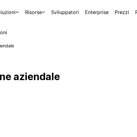
luzioni
Risorse
Sviluppatori
Enterprise
Prezzi
oni
iendale
one aziendale