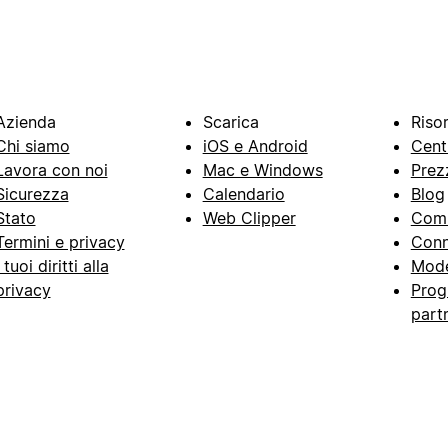
Azienda
Scarica
Riso
Chi siamo
iOS e Android
Cent
Lavora con noi
Mac e Windows
Prez
Sicurezza
Calendario
Blog
Stato
Web Clipper
Com
Termini e privacy
Conn
I tuoi diritti alla
Mode
privacy
Prog
part