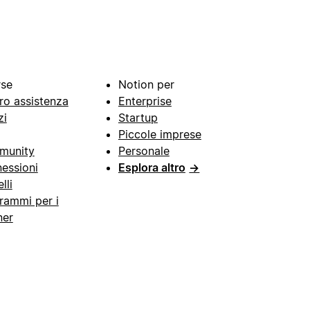
rse
Notion per
ro assistenza
Enterprise
zi
Startup
Piccole imprese
munity
Personale
essioni
Esplora altro
→
lli
rammi per i
ner