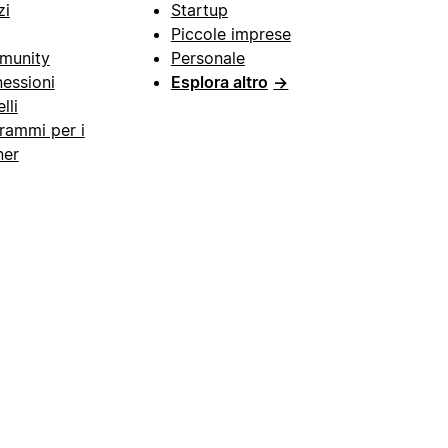
zi
Startup
Piccole imprese
munity
Personale
essioni
Esplora altro
→
lli
rammi per i
ner