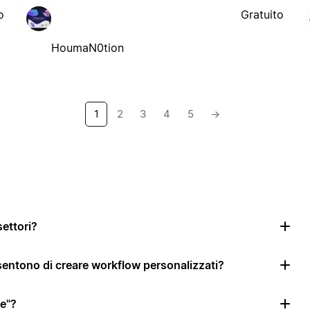
o
Gratuito
HoumaN0tion
1
2
3
4
5
→
settori?
nsentono di creare workflow personalizzati?
le"?