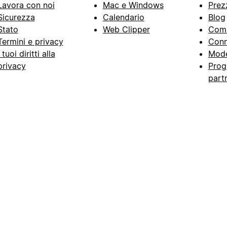
Lavora con noi
Mac e Windows
Prez
Sicurezza
Calendario
Blog
Stato
Web Clipper
Com
Termini e privacy
Conn
I tuoi diritti alla
Mode
privacy
Prog
part