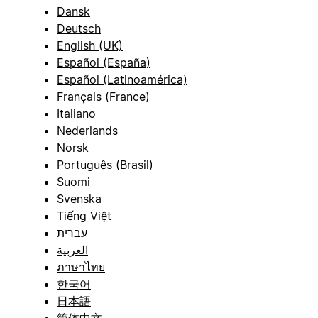
Dansk
Deutsch
English (UK)
Español (España)
Español (Latinoamérica)
Français (France)
Italiano
Nederlands
Norsk
Português (Brasil)
Suomi
Svenska
Tiếng Việt
עברית
العربية
ภาษาไทย
한국어
日本語
简体中文