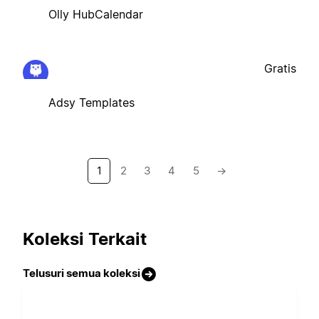
Olly HubCalendar
Gratis
Adsy Templates
1
2
3
4
5
→
Koleksi Terkait
Telusuri semua koleksi