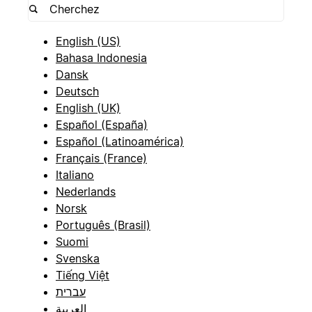
English (US)
Bahasa Indonesia
Dansk
Deutsch
English (UK)
Español (España)
Español (Latinoamérica)
Français (France)
Italiano
Nederlands
Norsk
Português (Brasil)
Suomi
Svenska
Tiếng Việt
עברית
العربية