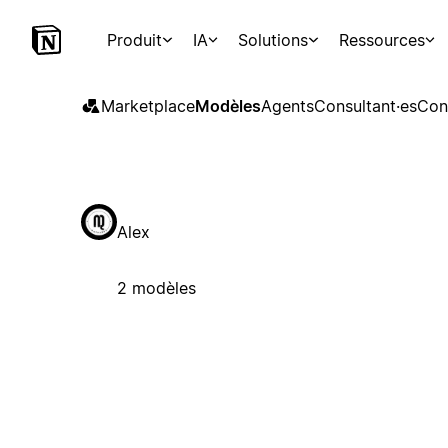
Produit
IA
Solutions
Ressources
Marketplace
Modèles
Agents
Consultant·es
Con
Alex
2 modèles