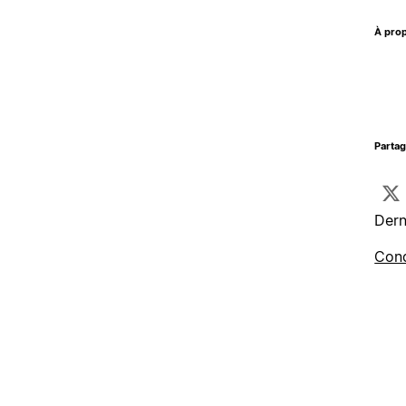
À prop
Parta
Dern
Cond