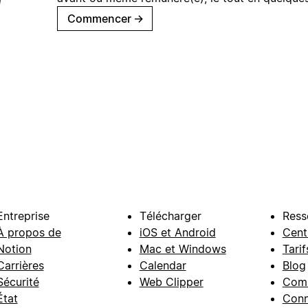
Commencer
→
Entreprise
Télécharger
Ress
À propos de
iOS et Android
Cent
Notion
Mac et Windows
Tarif
Carrières
Calendar
Blog
Sécurité
Web Clipper
Com
État
Conn