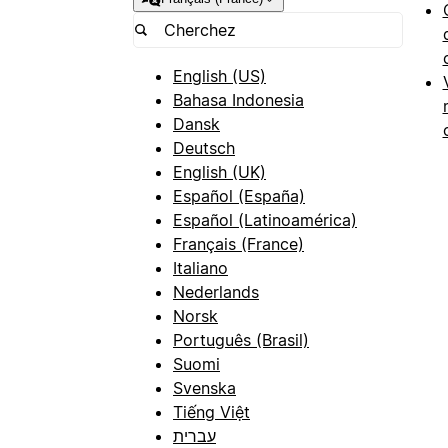
English (US)
Bahasa Indonesia
Dansk
Deutsch
English (UK)
Español (España)
Español (Latinoamérica)
Français (France)
Italiano
Nederlands
Norsk
Português (Brasil)
Suomi
Svenska
Tiếng Việt
עברית