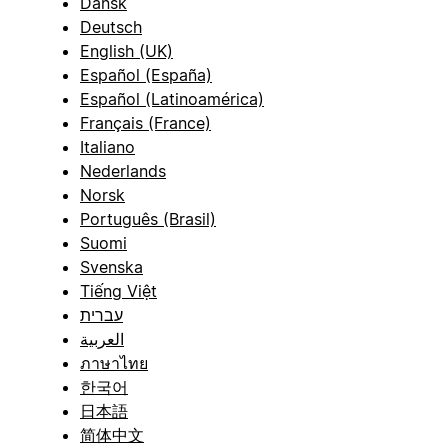
Dansk
Deutsch
English (UK)
Español (España)
Español (Latinoamérica)
Français (France)
Italiano
Nederlands
Norsk
Português (Brasil)
Suomi
Svenska
Tiếng Việt
עברית
العربية
ภาษาไทย
한국어
日本語
简体中文