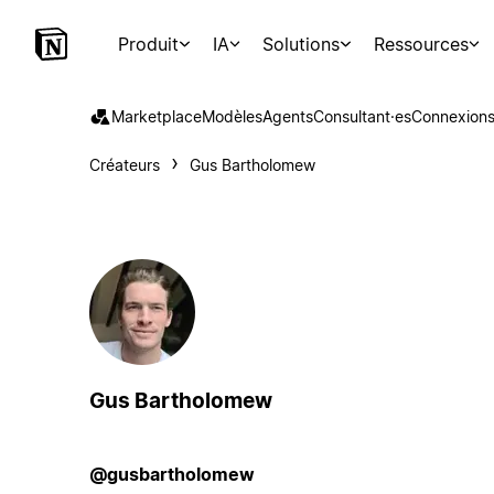
Produit
IA
Solutions
Ressources
Marketplace
Modèles
Agents
Consultant·es
Connexion
Créateurs
Gus Bartholomew
Gus Bartholomew
@gusbartholomew