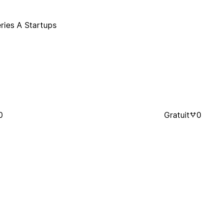
ries A Startups
0
Gratuit
0