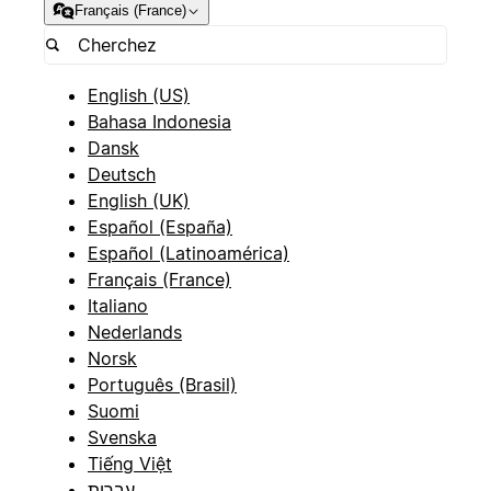
Français (France)
English (US)
Bahasa Indonesia
Dansk
Deutsch
English (UK)
Español (España)
Español (Latinoamérica)
Français (France)
Italiano
Nederlands
Norsk
Português (Brasil)
Suomi
Svenska
Tiếng Việt
עברית