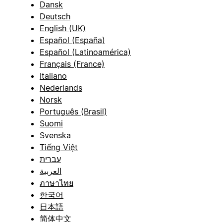
Dansk
Deutsch
English (UK)
Español (España)
Español (Latinoamérica)
Français (France)
Italiano
Nederlands
Norsk
Português (Brasil)
Suomi
Svenska
Tiếng Việt
עברית
العربية
ภาษาไทย
한국어
日本語
简体中文