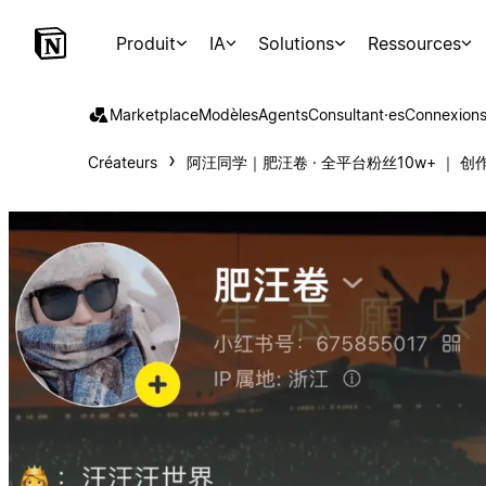
Produit
IA
Solutions
Ressources
Marketplace
Modèles
Agents
Consultant·es
Connexion
Créateurs
阿汪同学｜肥汪卷 · 全平台粉丝10w+ ｜ 创作