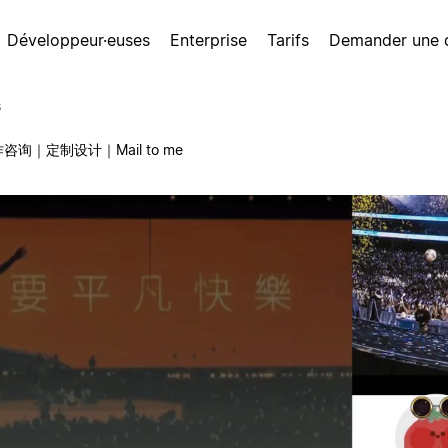
Développeur·euses
Enterprise
Tarifs
Demander une
s
咨询｜定制设计｜Mail to me