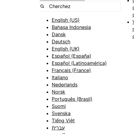
English (US)
Bahasa Indonesia
Dansk
Deutsch
English (UK)
Español (España)
Español (Latinoamérica)
Français (France)
Italiano
Nederlands
Norsk
Português (Brasil)
Suomi
Svenska
Tiếng Việt
עברית