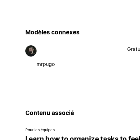
Modèles connexes
Gratu
mrpugo
Contenu associé
Pour les équipes
Learn how to organize tasks to fee