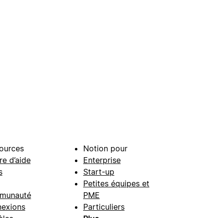
ources
Notion pour
re d’aide
Enterprise
s
Start-up
Petites équipes et
munauté
PME
exions
Particuliers