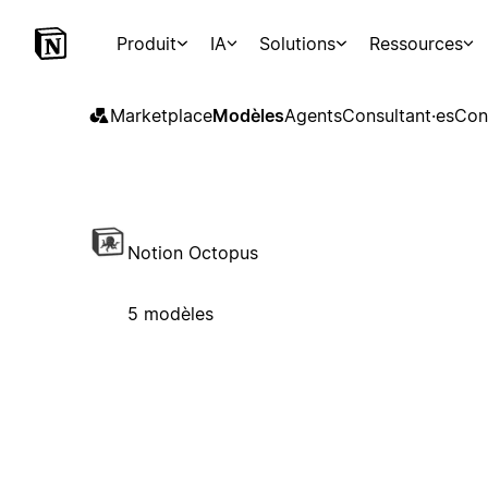
Produit
IA
Solutions
Ressources
Marketplace
Modèles
Agents
Consultant·es
Con
Notion Octopus
5 modèles