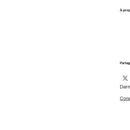
À prop
Parta
Dern
Cond