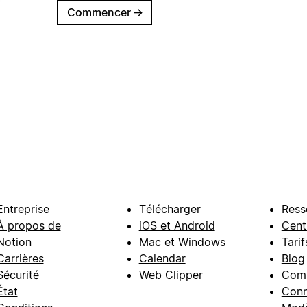
Commencer
→
Entreprise
Télécharger
Ress
À propos de
iOS et Android
Cent
Notion
Mac et Windows
Tarif
Carrières
Calendar
Blog
Sécurité
Web Clipper
Com
État
Conn