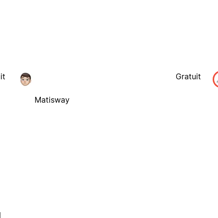
it
Gratuit
Matisway
l