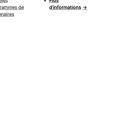
les
Plus
rammes de
d’informations
→
enaires