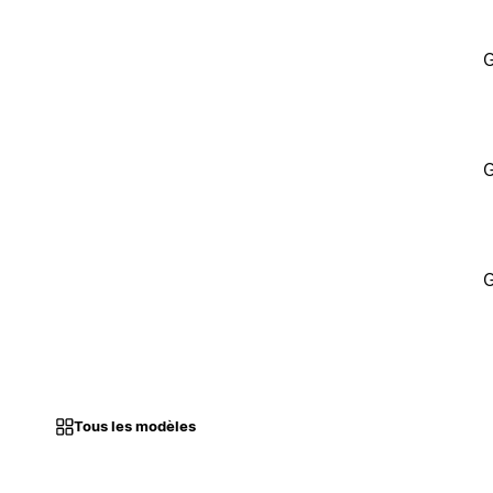
G
G
G
Tous les modèles