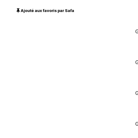
Ajouté aux favoris par Safa
G
G
G
G