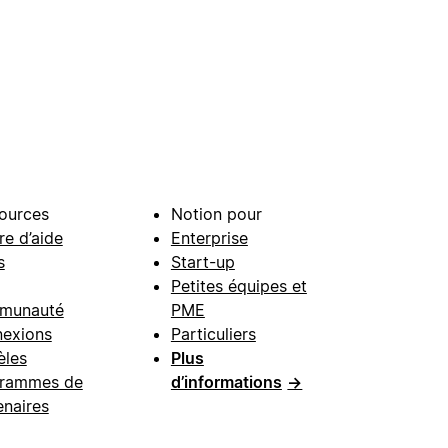
ources
Notion pour
re d’aide
Enterprise
s
Start-up
Petites équipes et
munauté
PME
exions
Particuliers
les
Plus
rammes de
d’informations
→
enaires