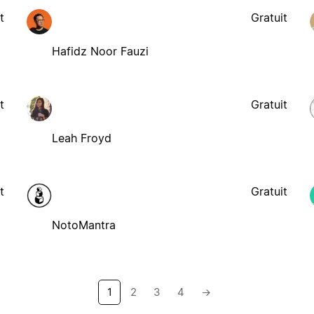
t
Gratuit
Hafidz Noor Fauzi
t
Gratuit
Leah Froyd
t
Gratuit
NotoMantra
1
2
3
4
→