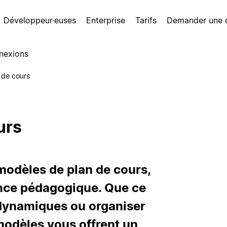
Développeur·euses
Enterprise
Tarifs
Demander une
nexions
 de cours
urs
modèles de plan de cours,
ence pédagogique. Que ce
 dynamiques ou organiser
 modèles vous offrent un