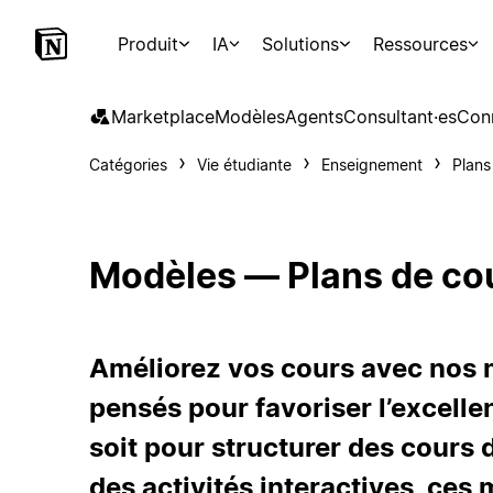
Produit
IA
Solutions
Ressources
Marketplace
Modèles
Agents
Consultant·es
Con
Catégories
Vie étudiante
Enseignement
Plans
Modèles — Plans de co
Améliorez vos cours avec nos 
pensés pour favoriser l’excell
soit pour structurer des cours
des activités interactives, ces