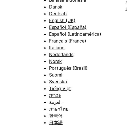
Dansk
Deutsch
English (UK)
Español (España)
Español (Latinoamérica)
Français (France)
Italiano
Nederlands
Norsk
Português (Brasil)
Suomi
Svenska
Tiếng Việt
עברית
العربية
ภาษาไทย
한국어
日本語