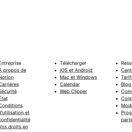
Entreprise
Télécharger
Ress
À propos de
iOS et Android
Cent
Notion
Mac et Windows
Tarif
Carrières
Calendar
Blog
Sécurité
Web Clipper
Com
État
Conn
Conditions
Modè
d’utilisation et
Prog
confidentialité
part
Vos droits en