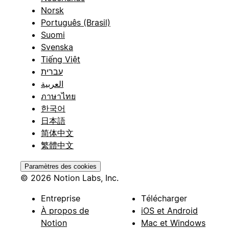
Norsk
Português (Brasil)
Suomi
Svenska
Tiếng Việt
עברית
العربية
ภาษาไทย
한국어
日本語
简体中文
繁體中文
Paramètres des cookies
© 2026 Notion Labs, Inc.
Entreprise
Télécharger
À propos de
iOS et Android
Notion
Mac et Windows