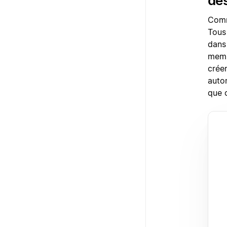
de
Comm
Tous
dans 
membr
crée
auto
que 