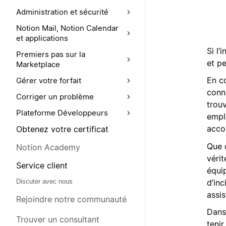
Administration et sécurité
Notion Mail, Notion Calendar
et applications
Si l’
Premiers pas sur la
et pe
Marketplace
En c
Gérer votre forfait
conna
Corriger un problème
trou
Plateforme Développeurs
empl
accom
Obtenez votre certificat
Que 
Notion Academy
vérit
Service client
équip
d’in
Discuter avec nous
assis
Rejoindre notre communauté
Dans
Trouver un consultant
tenir