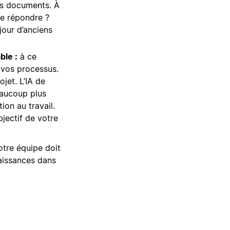
os documents. À
de répondre ?
our d’anciens
ble :
à ce
 vos processus.
ojet. L’IA de
eaucoup plus
ion au travail.
bjectif de votre
otre équipe doit
aissances dans