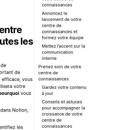
connaissances
Annoncez le
lancement de votre
centre de
centre
connaissances et
formez votre équipe
utes les
Mettez l’accent sur la
communication
interne
 de
Prenez soin de votre
portant de
centre de
connaissances
n efficace, vous
lisera votre
Gardez votre contenu
pourquoi
vous
à jour
Conseils et astuces
pour accompagner la
 dans Notion,
croissance de votre
centre de
connaissances
ntifiez les