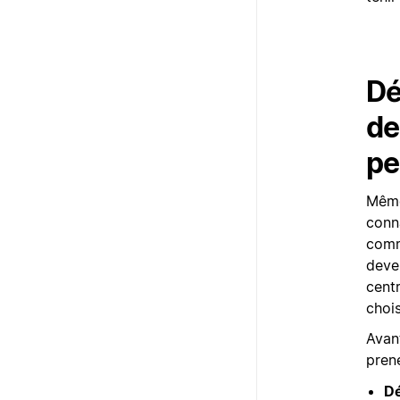
Dé
de
pe
Même
conna
comme
devez
cent
chois
Avan
prene
Dé