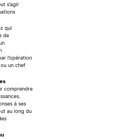
ut s’agir
mations
z qui
e de
un
n
ar l’opération
ou un chef
des
our comprendre
issances.
onses à ses
out au long du
des
nu