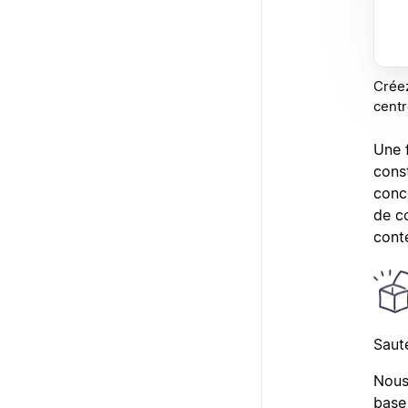
Créez
centr
Une 
const
conce
de c
conte
Saut
Nous
base