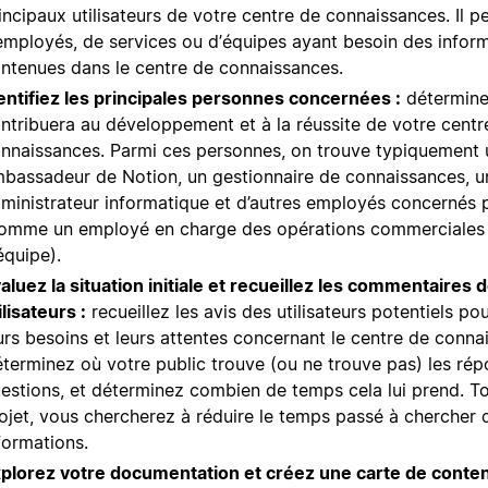
incipaux utilisateurs de votre centre de connaissances. Il pe
employés, de services ou d’équipes ayant besoin des infor
ntenues dans le centre de connaissances.
entifiez les principales personnes concernées :
détermine
ntribuera au développement et à la réussite de votre centr
nnaissances. Parmi ces personnes, on trouve typiquement 
bassadeur de Notion, un gestionnaire de connaissances, u
ministrateur informatique et d’autres employés concernés p
omme un employé en charge des opérations commerciales 
équipe).
aluez la situation initiale et recueillez les commentaires 
ilisateurs :
recueillez les avis des utilisateurs potentiels p
urs besoins et leurs attentes concernant le centre de conna
terminez où votre public trouve (ou ne trouve pas) les rép
estions, et déterminez combien de temps cela lui prend. T
ojet, vous chercherez à réduire le temps passé à chercher 
formations.
plorez votre documentation et créez une carte de conte