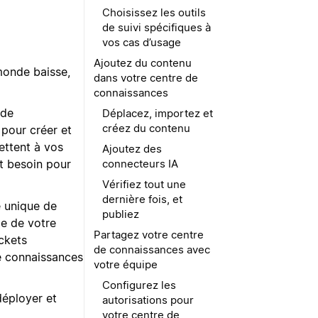
Choisissez les outils
de suivi spécifiques à
vos cas d’usage
Ajoutez du contenu
 monde baisse,
dans votre centre de
connaissances
 de
Déplacez, importez et
créez du contenu
 pour créer et
ettent à vos
Ajoutez des
connecteurs IA
t besoin pour
Vérifiez tout une
dernière fois, et
e unique de
publiez
ce de votre
Partagez votre centre
ickets
de connaissances avec
e connaissances
votre équipe
Configurez les
déployer et
autorisations pour
votre centre de