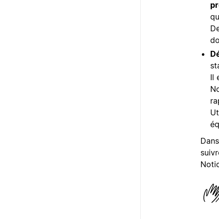
pr
qu
De
do
Dé
st
Il
No
ra
Ut
éq
Dans 
suiv
Noti