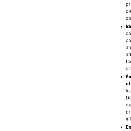
pr
d’
co
Id
co
co
am
ad
(c
d’
Év
ut
le
Dé
qu
pr
in
Ex