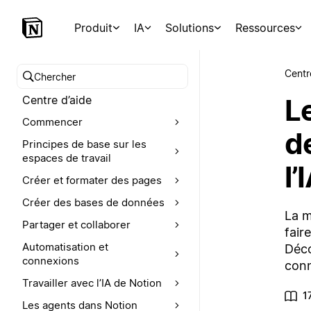
Produit
IA
Solutions
Ressources
Centr
Chercher dans le centre d’aide
L
Centre d’aide
Commencer
d
Principes de base sur les
espaces de travail
l’
Créer et formater des pages
Créer des bases de données
La m
Partager et collaborer
fair
Automatisation et
Déco
connexions
conn
Travailler avec l’IA de Notion
1
Les agents dans Notion