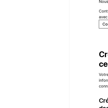
Nous
Cont
avec 
Co
Cr
ce
Votr
infor
conna
Cré