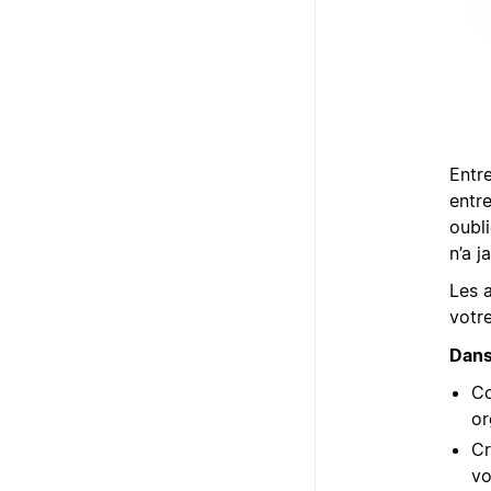
Entre
entre
oubl
n’a j
Les 
votr
Dans
Co
or
Cr
vo