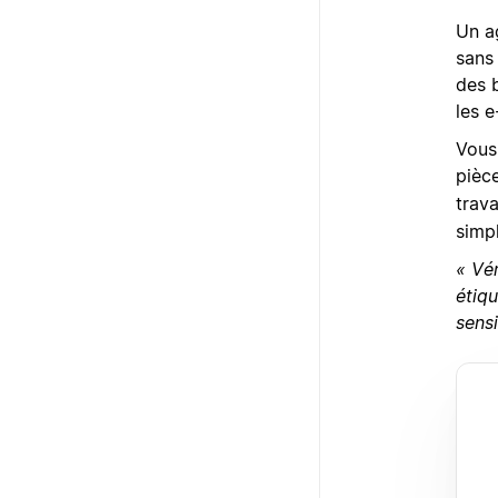
Un a
sans 
des 
les 
Vous 
pièc
trava
simpl
« Vér
étiqu
sensi