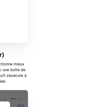
r)
nctionne mieux
c une boîte de
’il s’exécute à
éel.