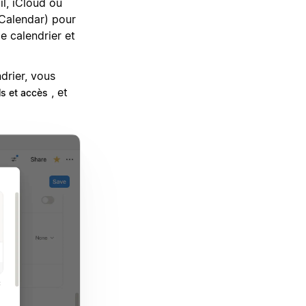
l, iCloud ou
 Calendar) pour
e calendrier et
drier, vous
, et
ls et accès