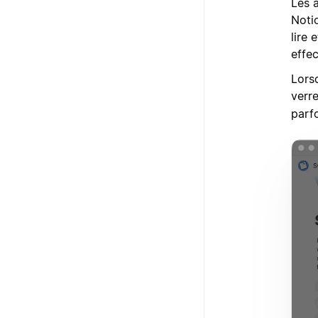
Les 
Noti
lire 
effe
Lors
verr
parf