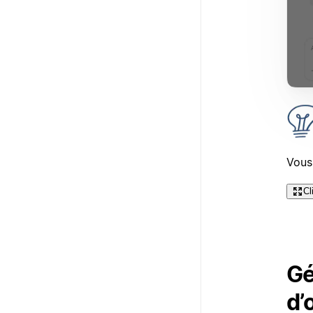
Vous
Cl
Gé
d’