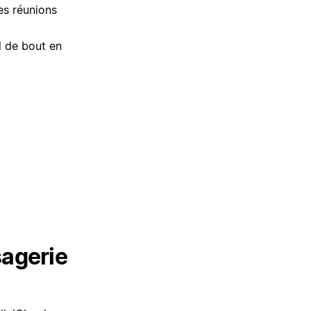
es réunions
l de bout en
agerie