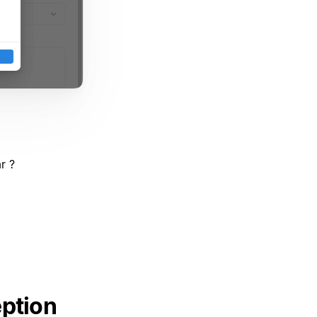
r ?
eption