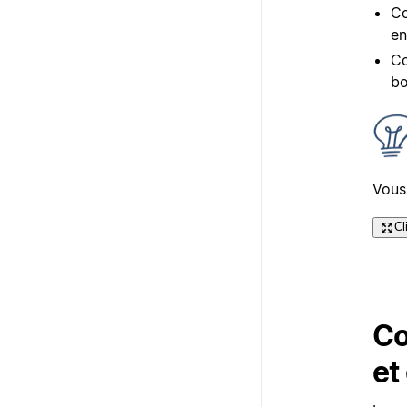
Co
en
Co
bo
Vous
Cl
Co
et