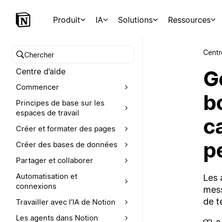
Produit
IA
Solutions
Ressources
Centr
Chercher dans le centre d’aide
G
Centre d’aide
Commencer
bo
Principes de base sur les
espaces de travail
c
Créer et formater des pages
p
Créer des bases de données
Partager et collaborer
Automatisation et
Les 
connexions
mess
de t
Travailler avec l’IA de Notion
Les agents dans Notion