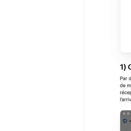
1) 
Par 
de m
réce
l’arr