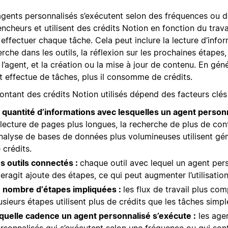
agents personnalisés s’exécutent selon des fréquences ou 
ncheurs et utilisent des crédits Notion en fonction du trava
effectuer chaque tâche. Cela peut inclure la lecture d’infor
rche dans les outils, la réflexion sur les prochaines étapes
l’agent, et la création ou la mise à jour de contenu. En géné
t effectue de tâches, plus il consomme de crédits.
ntant des crédits Notion utilisés dépend des facteurs clés 
 quantité d’informations avec lesquelles un agent personna
 lecture de pages plus longues, la recherche de plus de co
analyse de bases de données plus volumineuses utilisent gé
 crédits.
s outils connectés :
chaque outil avec lequel un agent per
teragit ajoute des étapes, ce qui peut augmenter l’utilisation
 nombre d’étapes impliquées :
les flux de travail plus co
usieurs étapes utilisent plus de crédits que les tâches simpl
quelle cadence un agent personnalisé s’exécute :
les age
rsonnalisés qui s’exécutent selon une fréquence ou qui son