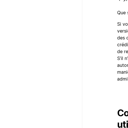
Que s
Si vo
versi
des c
créd
de r
S’il 
auto
maniè
admi
Co
ut