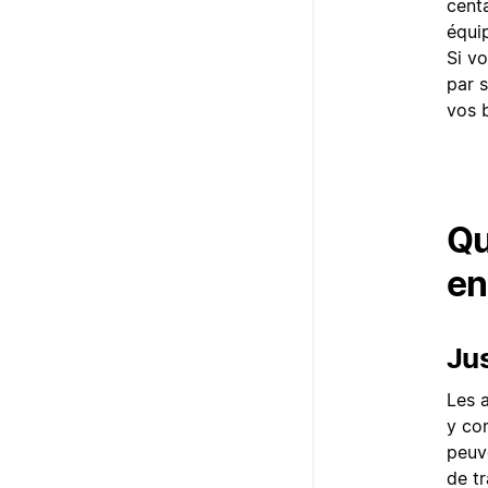
centa
équi
Si v
par 
vos 
Qu
en
Jus
Les a
y com
peuv
de tr