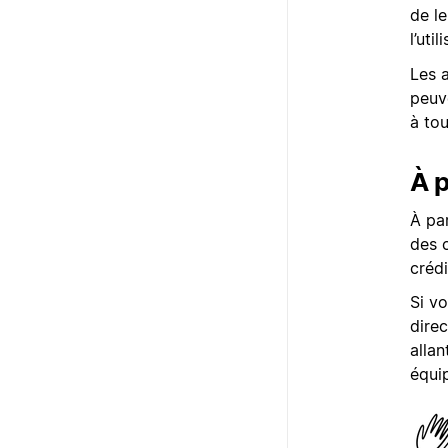
de l
l’uti
Les a
peuv
à to
À p
À par
des 
crédi
Si vo
dire
allan
équi