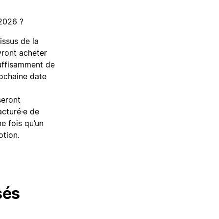
 2026 ?
issus de la
vront acheter
 suffisamment de
rochaine date
seront
acturé·e de
e fois qu’un
otion.
sés