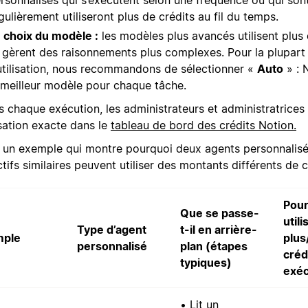
gulièrement utiliseront plus de crédits au fil du temps.
 choix du modèle :
les modèles plus avancés utilisent plus 
s gèrent des raisonnements plus complexes. Pour la plupart
utilisation, nous recommandons de sélectionner «
Auto
» : 
 meilleur modèle pour chaque tâche.
s chaque exécution, les administrateurs et administratrices
lisation exacte dans le
tableau de bord des crédits Notion.
i un exemple qui montre pourquoi deux agents personnalis
tifs similaires peuvent utiliser des montants différents de c
Pour
Que se passe-
utili
Type d’agent
t-il en arrière-
mple
plus
personnalisé
plan (étapes
créd
typiques)
exéc
• Lit un