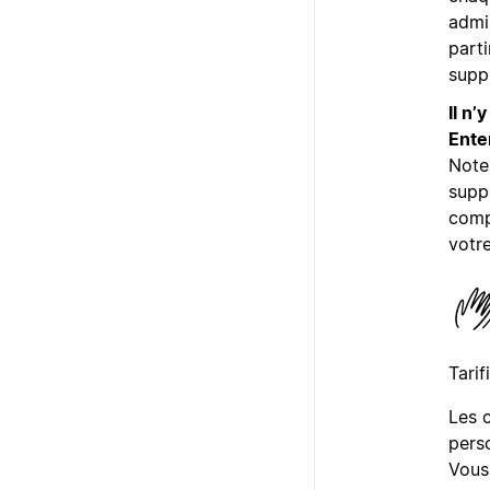
admin
part
supp
Il n
Ente
Notes
supp
comp
votr
Tarif
Les 
perso
Vous