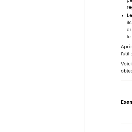
ré
Le
il
d’
le
Aprè
l’uti
Voic
objec
Exe