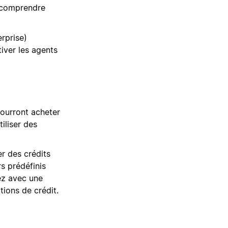
comprendre
erprise)
iver les agents
pourront acheter
iliser des
er des crédits
rs prédéfinis
lez avec une
ions de crédit.