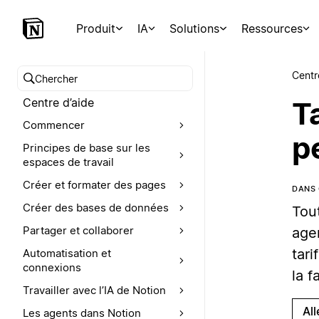
Produit
IA
Solutions
Ressources
Centr
Chercher dans le centre d’aide
Centre d’aide
Ta
Commencer
p
Principes de base sur les
espaces de travail
Créer et formater des pages
DANS 
Créer des bases de données
Tout
Partager et collaborer
age
tari
Automatisation et
connexions
la 
Travailler avec l’IA de Notion
Al
Les agents dans Notion