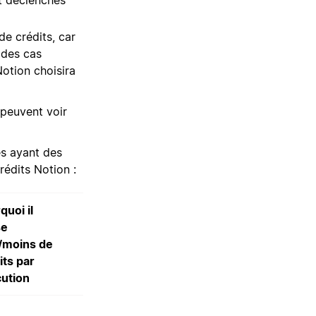
de crédits, car
 des cas
Notion choisira
 peuvent voir
és ayant des
rédits Notion :
quoi il
se
/moins de
its par
ution