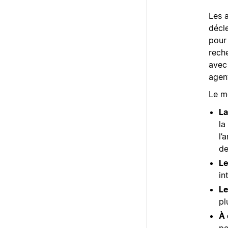
Les 
décle
pour 
reche
avec 
agen
Le mo
La
la
l’
de
Le
in
Le
pl
À 
pe