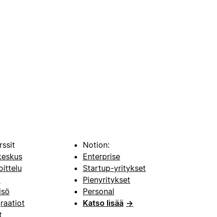
rssit
Notion:
keskus
Enterprise
oittelu
Startup-yritykset
i
Pienyritykset
isö
Personal
raatiot
Katso lisää
→
t