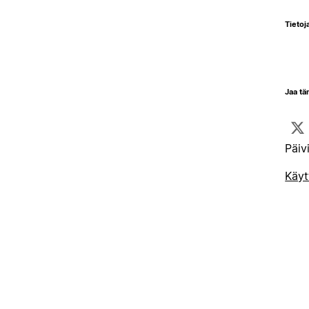
Tietoja
Jaa tä
Päiv
Käyt