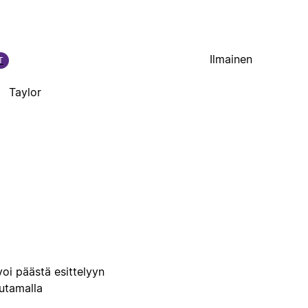
Ilmainen
T
Taylor
voi päästä esittelyyn
uutamalla