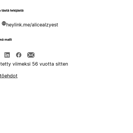
 tästä tekijästä
heylink.me/alicealzyest
mä malli
itetty viimeksi 56 vuotta sitten
töehdot