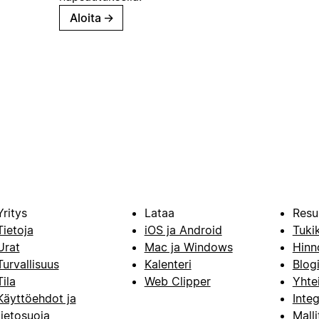
Aloita
→
Yritys
Lataa
Resu
Tietoja
iOS ja Android
Tuki
Urat
Mac ja Windows
Hinn
Turvallisuus
Kalenteri
Blog
Tila
Web Clipper
Yhte
Käyttöehdot ja
Integ
tietosuoja
Malli