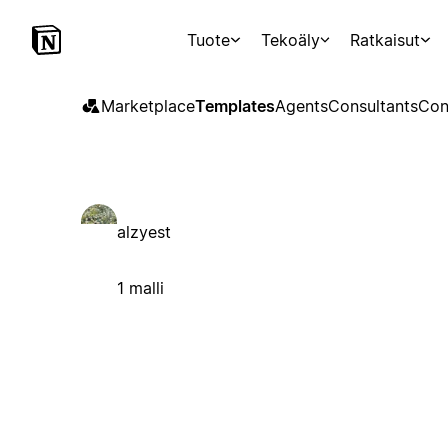
Tuote
Tekoäly
Ratkaisut
Marketplace
Templates
Agents
Consultants
Con
alzyest
1 malli