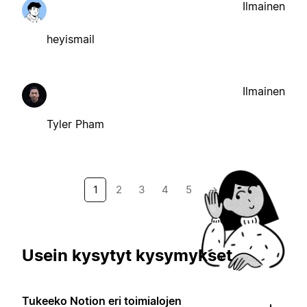
Ilmainen
heyismail
Ilmainen
Tyler Pham
1
2
3
4
5
→
Usein kysytyt kysymykset
Tukeeko Notion eri toimialojen