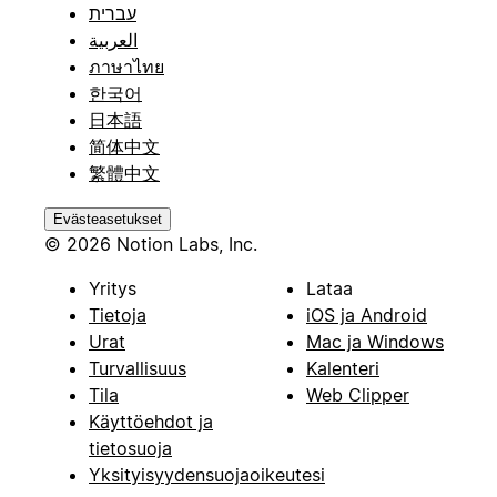
עברית
العربية
ภาษาไทย
한국어
日本語
简体中文
繁體中文
Evästeasetukset
© 2026 Notion Labs, Inc.
Yritys
Lataa
Tietoja
iOS ja Android
Urat
Mac ja Windows
Turvallisuus
Kalenteri
Tila
Web Clipper
Käyttöehdot ja
tietosuoja
Yksityisyydensuojaoikeutesi