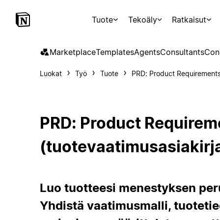
Tuote
Tekoäly
Ratkaisut
Marketplace
Templates
Agents
Consultants
Con
Luokat
Työ
Tuote
PRD: Product Requirements 
PRD: Product Requirem
(tuotevaatimusasiakirja
Luo tuotteesi menestyksen peru
Yhdistä vaatimusmalli, tuotetie