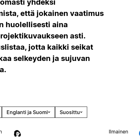
tomasti yhdeksi
ista, että jokainen vaatimus
huolellisesti aina
projektikuvaukseen asti.
istaa, jotta kaikki seikat
kaa selkeyden ja sujuvan
a.
Englanti ja Suomi
Suosittu
n
Ilmainen