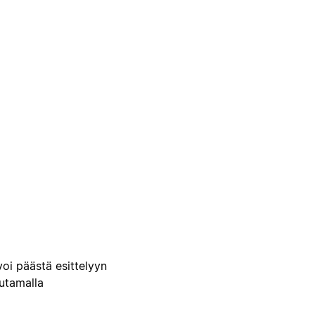
voi päästä esittelyyn
uutamalla