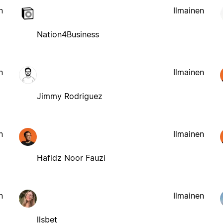
n
Ilmainen
Nation4Business
n
Ilmainen
Jimmy Rodriguez
n
Ilmainen
Hafidz Noor Fauzi
n
Ilmainen
llsbet