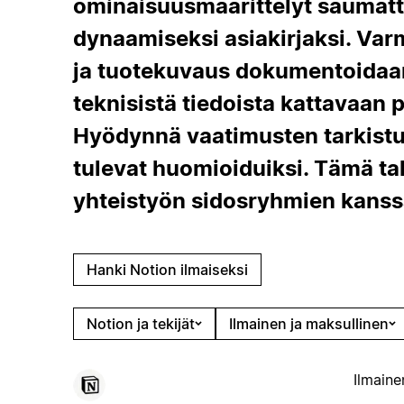
ominaisuusmäärittelyt saumat
dynaamiseksi asiakirjaksi. Varm
ja tuotekuvaus dokumentoidaan 
teknisistä tiedoista kattavaan 
Hyödynnä vaatimusten tarkistusl
tulevat huomioiduiksi. Tämä ta
yhteistyön sidosryhmien kanss
Hanki Notion ilmaiseksi
Notion ja tekijät
Ilmainen ja maksullinen
Ilmaine