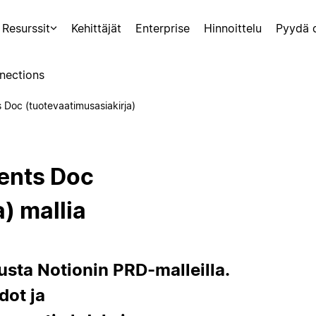
Resurssit
Kehittäjät
Enterprise
Hinnoittelu
Pyydä 
nections
Doc (tuotevaatimusasiakirja)
ents Doc
) mallia
sta Notionin PRD-malleilla.
dot ja