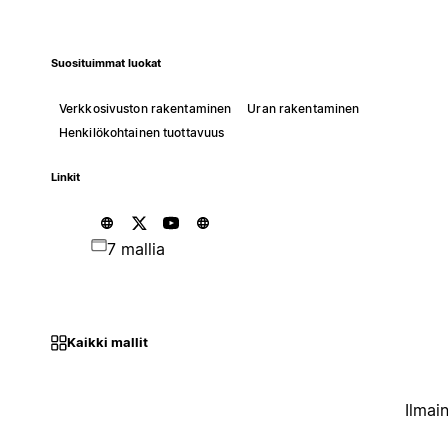
Suosituimmat luokat
Verkkosivuston rakentaminen
Uran rakentaminen
Henkilökohtainen tuottavuus
Linkit
7 mallia
Kaikki mallit
Ilmai