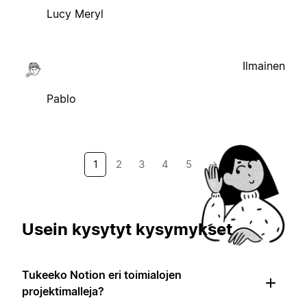
Lucy Meryl
Ilmainen
Pablo
1
2
3
4
5
→
Usein kysytyt kysymykset
Tukeeko Notion eri toimialojen
projektimalleja?