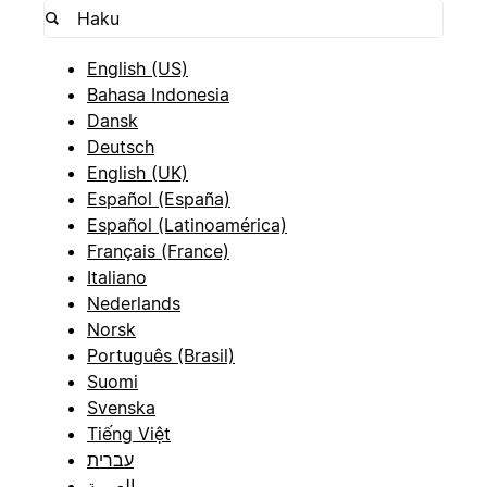
English (US)
Bahasa Indonesia
Dansk
Deutsch
English (UK)
Español (España)
Español (Latinoamérica)
Français (France)
Italiano
Nederlands
Norsk
Português (Brasil)
Suomi
Svenska
Tiếng Việt
עברית
العربية