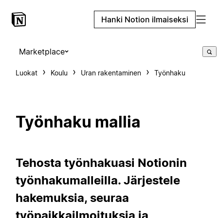
Hanki Notion ilmaiseksi
Marketplace
Luokat
Koulu
Uran rakentaminen
Työnhaku
Työnhaku mallia
Tehosta työnhakuasi Notionin
työnhakumalleilla. Järjestele
hakemuksia, seuraa
työpaikkailmoituksia ja