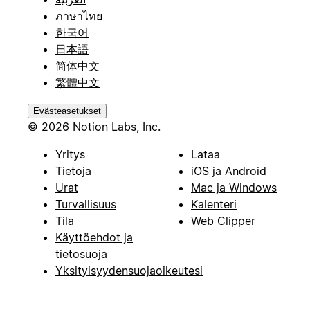
ภาษาไทย
한국어
日本語
简体中文
繁體中文
Evästeasetukset
© 2026 Notion Labs, Inc.
Yritys
Lataa
Tietoja
iOS ja Android
Urat
Mac ja Windows
Turvallisuus
Kalenteri
Tila
Web Clipper
Käyttöehdot ja
tietosuoja
Yksityisyydensuojaoikeutesi