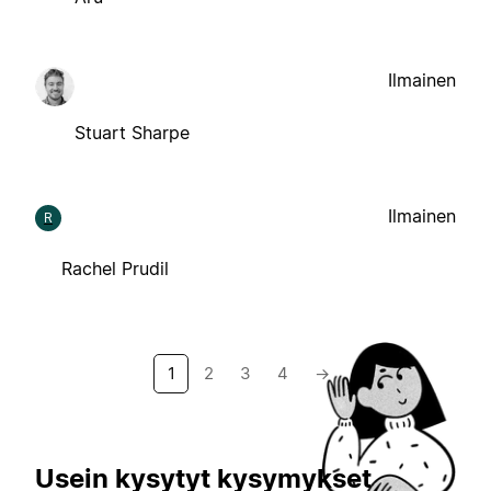
Ilmainen
Stuart Sharpe
Ilmainen
R
Rachel Prudil
1
2
3
4
→
Usein kysytyt kysymykset