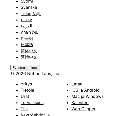
Suomi
Svenska
Tiếng Việt
עברית
العربية
ภาษาไทย
한국어
日本語
简体中文
繁體中文
Evästeasetukset
© 2026 Notion Labs, Inc.
Yritys
Lataa
Tietoja
iOS ja Android
Urat
Mac ja Windows
Turvallisuus
Kalenteri
Tila
Web Clipper
Käyttöehdot ja