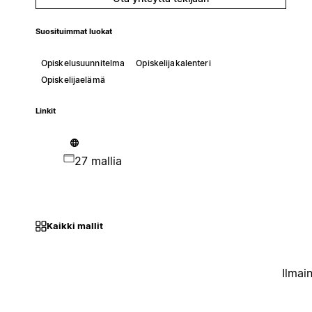
Suosituimmat luokat
Opiskelusuunnitelma
Opiskelijakalenteri
Opiskelijaelämä
Linkit
27 mallia
Kaikki mallit
Ilmai