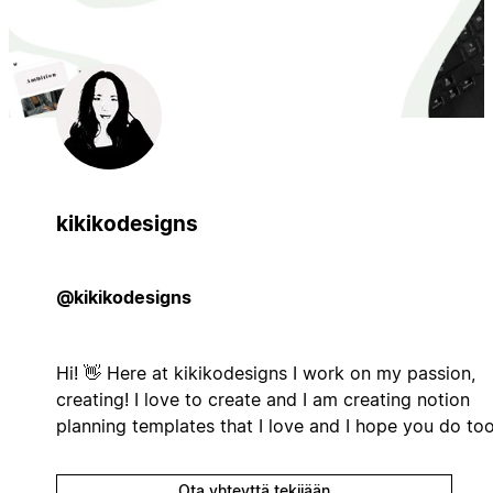
kikikodesigns
@kikikodesigns
Hi! 👋 Here at kikikodesigns I work on my passion,
creating! I love to create and I am creating notion
planning templates that I love and I hope you do to
Ota yhteyttä tekijään