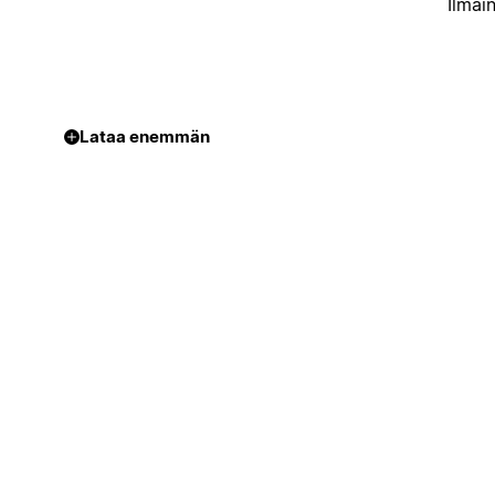
Ilmai
Lataa enemmän