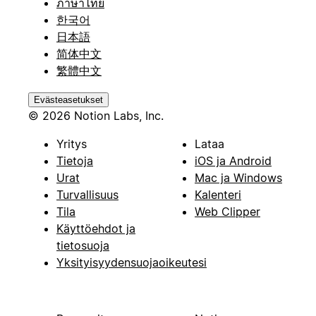
ภาษาไทย
한국어
日本語
简体中文
繁體中文
Evästeasetukset
© 2026 Notion Labs, Inc.
Yritys
Lataa
Tietoja
iOS ja Android
Urat
Mac ja Windows
Turvallisuus
Kalenteri
Tila
Web Clipper
Käyttöehdot ja
tietosuoja
Yksityisyydensuojaoikeutesi