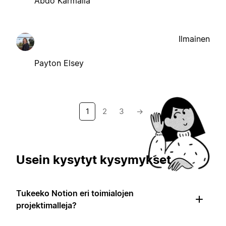
Abdo Karmalla
Ilmainen
Payton Elsey
1
2
3
→
Usein kysytyt kysymykset
Tukeeko Notion eri toimialojen
projektimalleja?