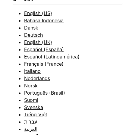
English (US)
Bahasa Indonesia
Dansk
Deutsch
English (UK)
Español (España)
Español (Latinoamérica)
Français (France)
Italiano
Nederlands
Norsk
Português (Brasil)
Suomi
Svenska
Tiếng Việt
עברית
العربية