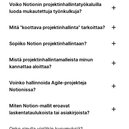
Voiko Notionin projektinhallintatyökaluilla
luoda mukautettuja työnkulkuja?
Mitä "koottava projektinhallinta" tarkoittaa?
Sopiiko Notion projektinhallintaan?
Mistä projektinhallintamalleista minun
kannattaa aloittaa?
Voinko hallinnoida Agile-projekteja
Notionissa?
Miten Notion-mallit eroavat
laskentataulukoista tai asiakirjoista?
Onko sinulla vieläkin kysymyksiä?