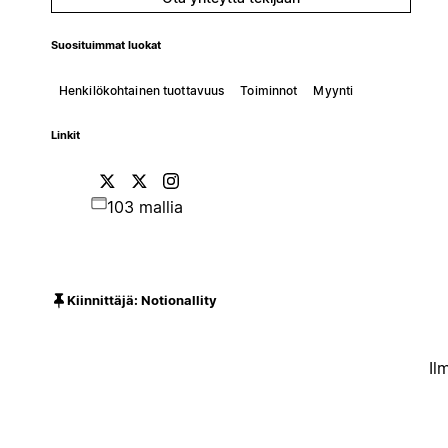
Suosituimmat luokat
Henkilökohtainen tuottavuus
Toiminnot
Myynti
Linkit
103 mallia
Kiinnittäjä: Notionallity
Il