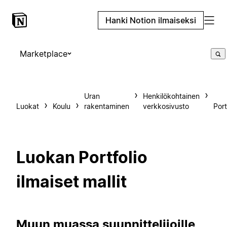
Hanki Notion ilmaiseksi
Marketplace
Uran
Henkilökohtainen
Luokat
Koulu
rakentaminen
verkkosivusto
Port
Luokan Portfolio
ilmaiset mallit
Muun muassa suunnittelijoille,