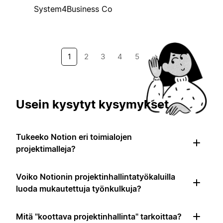
System4Business Co
1
2
3
4
5
→
Usein kysytyt kysymykset
Tukeeko Notion eri toimialojen
projektimalleja?
Voiko Notionin projektinhallintatyökaluilla
luoda mukautettuja työnkulkuja?
Mitä "koottava projektinhallinta" tarkoittaa?