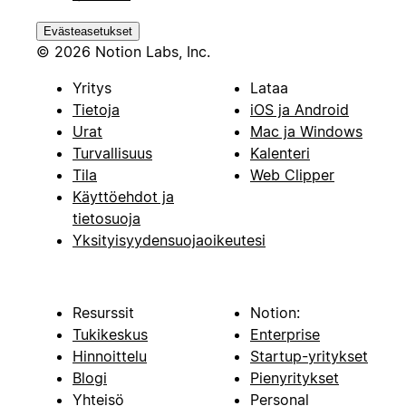
Evästeasetukset
© 2026 Notion Labs, Inc.
Yritys
Lataa
Tietoja
iOS ja Android
Urat
Mac ja Windows
Turvallisuus
Kalenteri
Tila
Web Clipper
Käyttöehdot ja
tietosuoja
Yksityisyydensuojaoikeutesi
Resurssit
Notion:
Tukikeskus
Enterprise
Hinnoittelu
Startup-yritykset
Blogi
Pienyritykset
Yhteisö
Personal