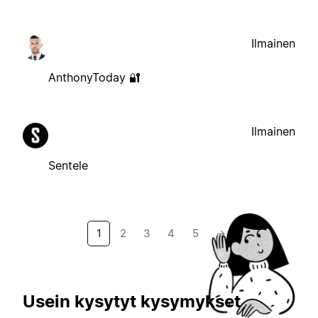
Ilmainen
AnthonyToday 🔐
Ilmainen
Sentele
1
2
3
4
5
→
Usein kysytyt kysymykset