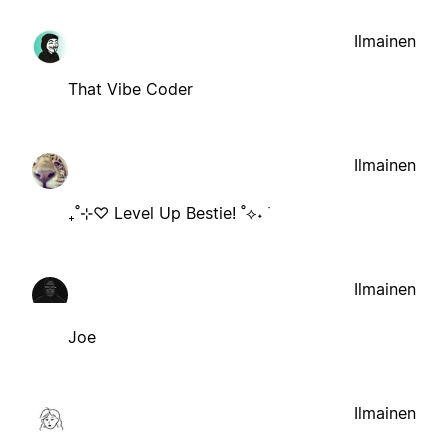
Ilmainen
That Vibe Coder
Ilmainen
₊˚⊹♡ Level Up Bestie! ˚⟡˖ ࣪
Ilmainen
Joe
Ilmainen