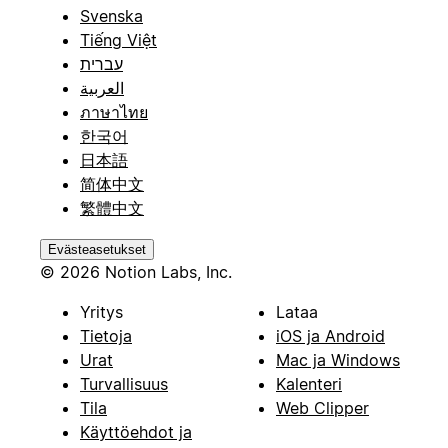
Svenska
Tiếng Việt
עברית
العربية
ภาษาไทย
한국어
日本語
简体中文
繁體中文
Evästeasetukset
© 2026 Notion Labs, Inc.
Yritys
Lataa
Tietoja
iOS ja Android
Urat
Mac ja Windows
Turvallisuus
Kalenteri
Tila
Web Clipper
Käyttöehdot ja