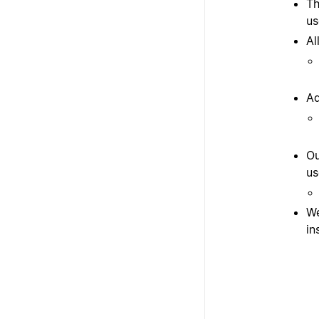
T
us
Al
Ad
Ou
us
We
in