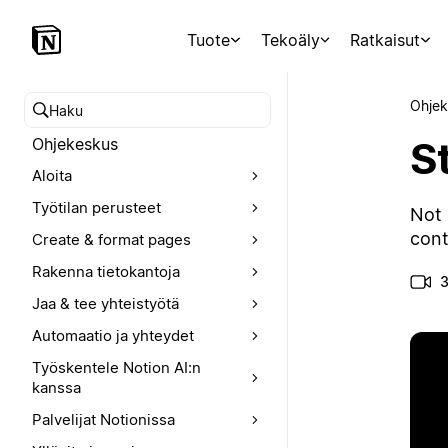
Tuote
Tekoäly
Ratkaisut
Ohjek
Hae ohjekeskuksesta
St
Ohjekeskus
Aloita
Työtilan perusteet
Not 
cont
Create & format pages
Rakenna tietokantoja
3
Jaa & tee yhteistyötä
Automaatio ja yhteydet
Työskentele Notion AI:n
kanssa
Palvelijat Notionissa