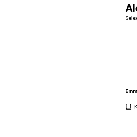
Al
Selaa
Emme
K