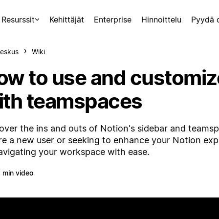
Resurssit
Kehittäjät
Enterprise
Hinnoittelu
Pyydä 
eskus
Wiki
ow to use and customize
ith teamspaces
over the ins and outs of Notion's sidebar and teamsp
re a new user or seeking to enhance your Notion exper
avigating your workspace with ease.
 min video