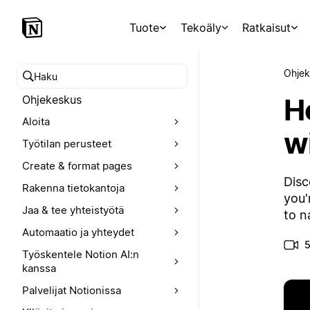
Tuote
Tekoäly
Ratkaisut
Ohjek
Hae ohjekeskuksesta
H
Ohjekeskus
Aloita
w
Työtilan perusteet
Create & format pages
Disc
Rakenna tietokantoja
you'
Jaa & tee yhteistyötä
to n
Automaatio ja yhteydet
5
Työskentele Notion AI:n
kanssa
Palvelijat Notionissa