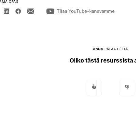
ÄMÄ OPAS
Tilaa YouTube-kanavamme
ANNA PALAUTETTA
Oliko tästä resurssista
👍
👎