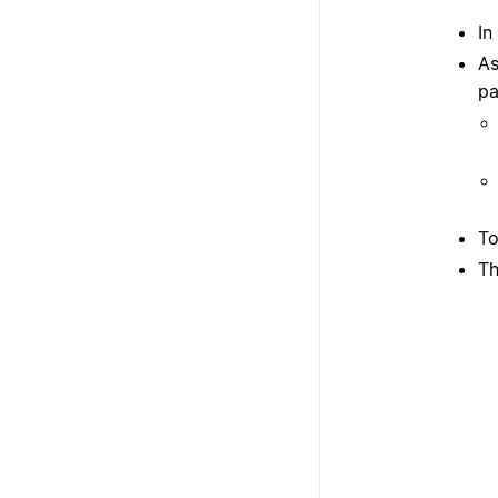
In
As
pa
To
Th