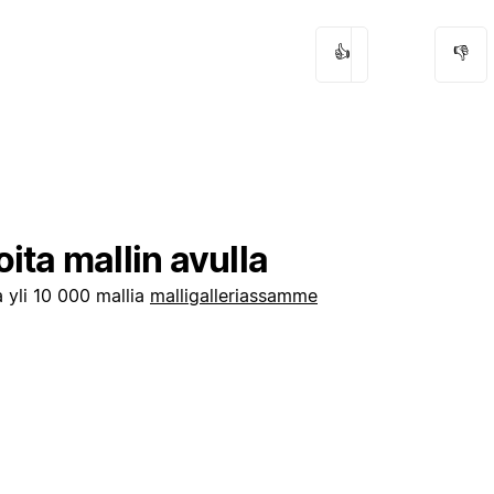
👍
👎
oita mallin avulla
 yli 10 000 mallia
malligalleriassamme