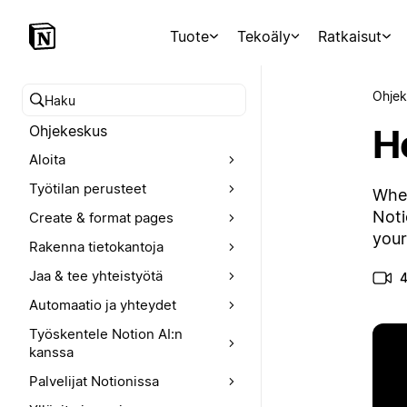
Tuote
Tekoäly
Ratkaisut
Ohjek
Hae ohjekeskuksesta
H
Ohjekeskus
Aloita
Työtilan perusteet
When
Noti
Create & format pages
your
Rakenna tietokantoja
Jaa & tee yhteistyötä
4
Automaatio ja yhteydet
Työskentele Notion AI:n
kanssa
Palvelijat Notionissa