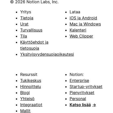
© 2026 Notion Labs, Inc.
Yritys
Lataa
Tietoja
iOS ja Android
Urat
Mac ja Windows
Turvallisuus
Kalenteri
Tila
Web Clipper
Käyttöehdot ja
tietosuoja
Yksityisyydensuojaoikeutesi
Resurssit
Notion:
Tukikeskus
Enterprise
Hinnoittelu
Startup-yritykset
Blogi
Pienyritykset
Yhteisö
Personal
Integraatiot
Katso lisää
→
Mallit