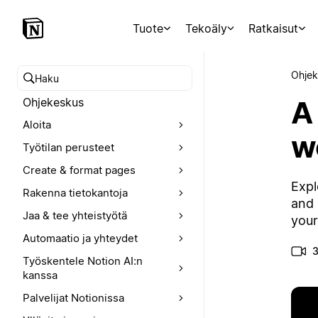
Tuote
Tekoäly
Ratkaisut
Ohjek
Hae ohjekeskuksesta
A
Ohjekeskus
Aloita
w
Työtilan perusteet
Create & format pages
Expl
Rakenna tietokantoja
and 
Jaa & tee yhteistyötä
your
Automaatio ja yhteydet
3
Työskentele Notion AI:n
kanssa
Palvelijat Notionissa