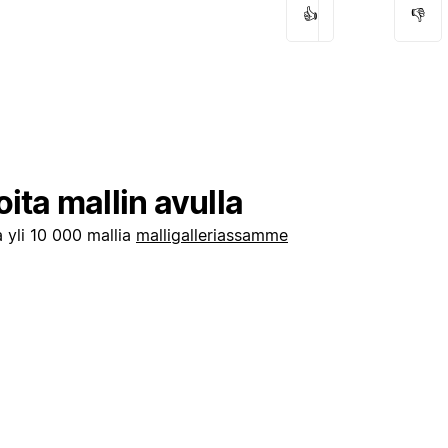
👍
👎
oita mallin avulla
 yli 10 000 mallia
malligalleriassamme