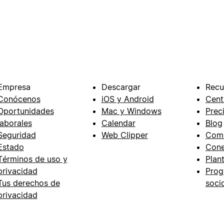
Empresa
Descargar
Recu
Conócenos
iOS y Android
Cent
Oportunidades
Mac y Windows
Prec
laborales
Calendar
Blog
Seguridad
Web Clipper
Com
Estado
Cone
Términos de uso y
Plant
privacidad
Prog
Tus derechos de
soci
privacidad