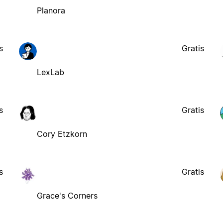
Planora
s
Gratis
LexLab
s
Gratis
Cory Etzkorn
s
Gratis
Grace's Corners