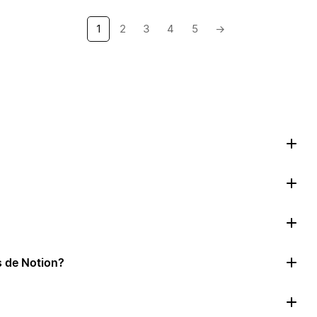
1
2
3
4
5
→
as de Notion?