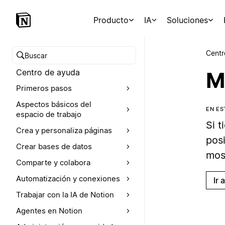
Producto
IA
Soluciones
Centr
Buscar en el Centro de ayuda
Centro de ayuda
M
Primeros pasos
Aspectos básicos del
EN E
espacio de trabajo
Si t
Crea y personaliza páginas
pos
Crear bases de datos
mos
Comparte y colabora
Automatización y conexiones
Ir 
Trabajar con la IA de Notion
Agentes en Notion