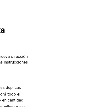
ta
nueva dirección
as instrucciones
as duplicar.
ndrá todo el
o en cantidad.
 duplicar a esa