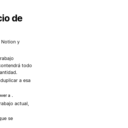
cio de
 Notion y
trabajo
 contendrá todo
antidad.
 duplicar a esa
.
ver a
rabajo actual,
que se