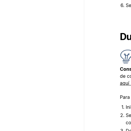
Se
Du
Cons
de c
aquí
Para
In
Se
co
De