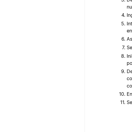
nu
In
In
en
As
Se
In
po
De
co
co
En
Se