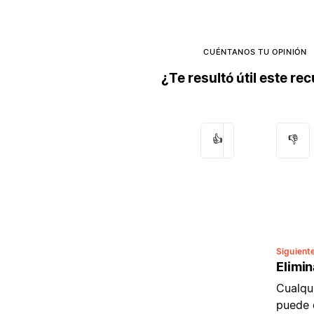
CUÉNTANOS TU OPINIÓN
¿Te resultó útil este re
👍
👎
Siguient
Elimin
Cualqu
puede d