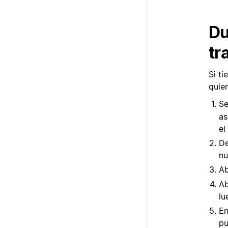
Du
tr
Si t
quier
Se
as
el
De
nu
Ab
Ab
lu
En
pu