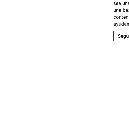
sea un
una ba
conten
ayudam
Segu