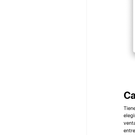
Ca
Tien
eleg
vent
entr