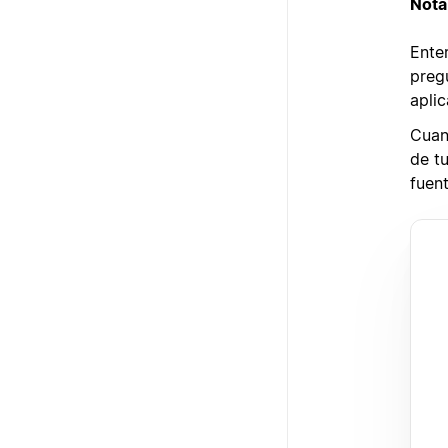
Nota
Ente
preg
apli
Cuan
de t
fuen