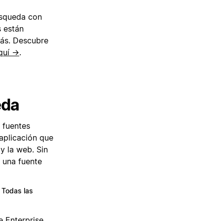
úsqueda con
s están
más. Descubre
quí →
.
eda
 fuentes
 aplicación que
y la web. Sin
 una fuente
Todas las
e Enterprise