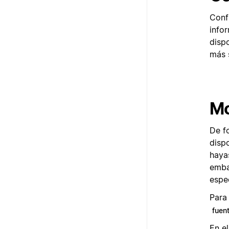
Conf
info
disp
más 
Mo
De f
dispo
haya
emba
espe
Para
fuen
En e