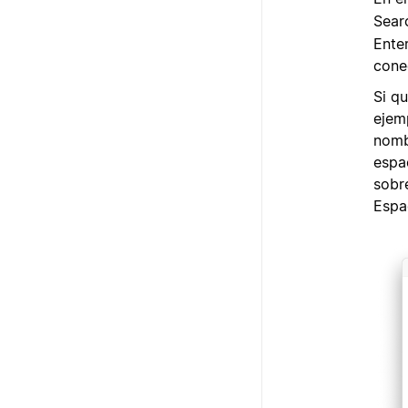
Sear
Ente
cone
Si q
ejemp
nombr
espa
sobr
Espa