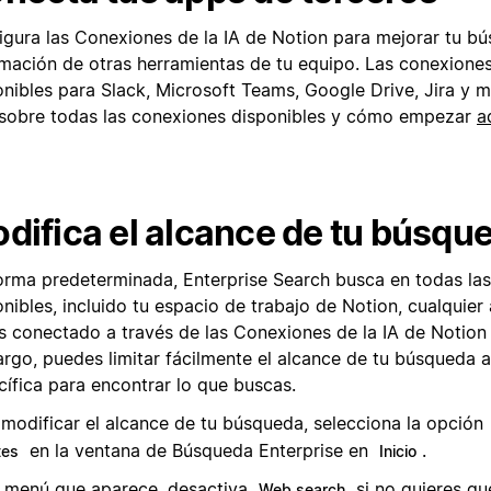
igura las Conexiones de la IA de Notion para mejorar tu b
rmación de otras herramientas de tu equipo. Las conexione
onibles para Slack, Microsoft Teams, Google Drive, Jira y 
sobre todas las conexiones disponibles y cómo empezar
a
difica el alcance de tu búsqu
orma predeterminada, Enterprise Search busca en todas las
nibles, incluido tu espacio de trabajo de Notion, cualquier
s conectado a través de las Conexiones de la IA de Notion 
rgo, puedes limitar fácilmente el alcance de tu búsqueda a
cífica para encontrar lo que buscas.
 modificar el alcance de tu búsqueda, selecciona la opción
en la ventana de Búsqueda Enterprise en
.
tes
Inicio
l menú que aparece, desactiva
si no quieres qu
Web search