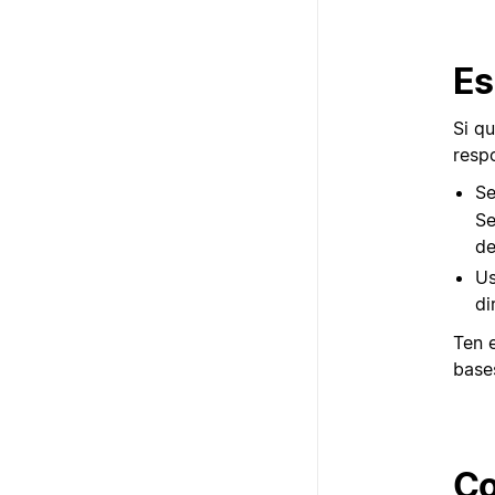
Es
Si q
resp
Se
Se
de
Us
di
Ten 
bases
Co