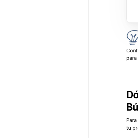
Conf
para
Dó
Bú
Para 
tu p