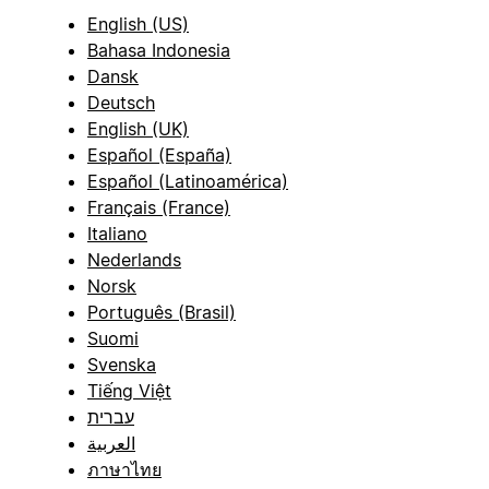
English (US)
Bahasa Indonesia
Dansk
Deutsch
English (UK)
Español (España)
Español (Latinoamérica)
Français (France)
Italiano
Nederlands
Norsk
Português (Brasil)
Suomi
Svenska
Tiếng Việt
עברית
العربية
ภาษาไทย