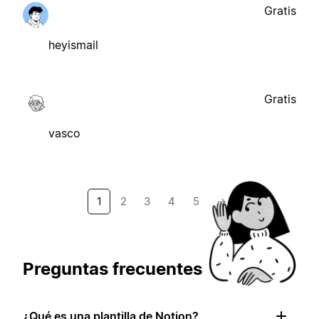
Gratis
heyismail
Gratis
vasco
1
2
3
4
5
→
Preguntas frecuentes
¿Qué es una plantilla de Notion?