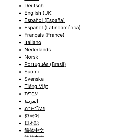
Deutsch
English (UK)
Español (España)
Español (Latinoamérica)
Français (France)
Italiano
Nederlands
Norsk
Português (Brasil)
Suomi
Svenska
Tiếng Việt
עברית
العربية
ภาษาไทย
한국어
日本語
简体中文