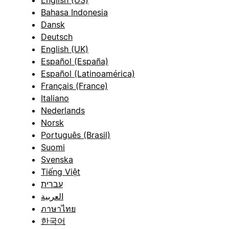
Bahasa Indonesia
Dansk
Deutsch
English (UK)
Español (España)
Español (Latinoamérica)
Français (France)
Italiano
Nederlands
Norsk
Português (Brasil)
Suomi
Svenska
Tiếng Việt
עברית
العربية
ภาษาไทย
한국어